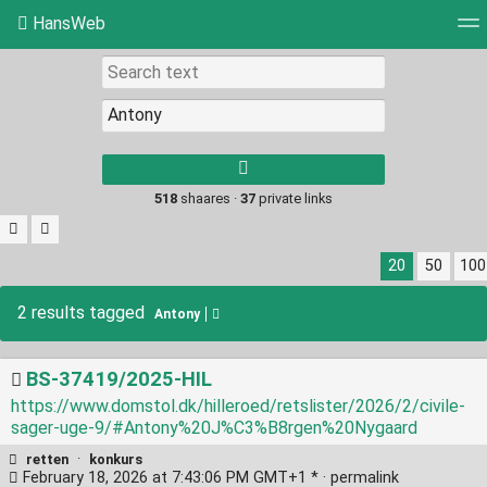
HansWeb
Tag cloud
Picture wall
Daily
RSS Feed
Log
Type 1 or more
characters for
results.
518
shaares ·
37
private links
20
50
100
2 results tagged
Antony
BS-37419/2025-HIL
https://www.domstol.dk/hilleroed/retslister/2026/2/civile-
sager-uge-9/#Antony%20J%C3%B8rgen%20Nygaard
retten
·
konkurs
February 18, 2026 at 7:43:06 PM GMT+1 * ·
permalink