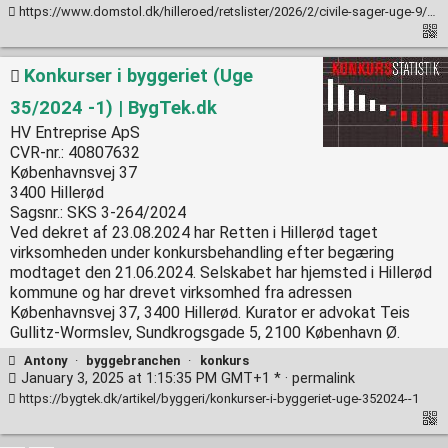
https://www.domstol.dk/hilleroed/retslister/2026/2/civile-sager-uge-9/#Antony%20J%C3%B8rgen%20Nygaard
Konkurser i byggeriet (Uge
35/2024 -1) | BygTek.dk
HV Entreprise ApS
CVR-nr.: 40807632
Københavnsvej 37
3400 Hillerød
Sagsnr.: SKS 3-264/2024
Ved dekret af 23.08.2024 har Retten i Hillerød taget
virksomheden under konkursbehandling efter begæring
modtaget den 21.06.2024. Selskabet har hjemsted i Hillerød
kommune og har drevet virksomhed fra adressen
Københavnsvej 37, 3400 Hillerød. Kurator er advokat Teis
Gullitz-Wormslev, Sundkrogsgade 5, 2100 København Ø.
Antony
·
byggebranchen
·
konkurs
January 3, 2025 at 1:15:35 PM GMT+1 * ·
permalink
https://bygtek.dk/artikel/byggeri/konkurser-i-byggeriet-uge-352024--1