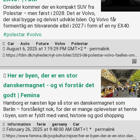
Omsider kommer der en kompakt SUV fra
Polestar – men først i 2028. Det er Volvo,
der skal bygge og delvist udvikle bilen. Og Volvo får
formentlig en tilsvarende elbil i 2027 i form af en ny EX40.
#polestar
#volvo
Car
·
Auto
·
Future
·
Volvo
·
Polestar
August 6, 2025 at 1:19:29 PM GMT+2 * ·
permalink
https://fdm.dk/nyheder/nyt-om-biler/2025-08-polestar-volvo-faelles-om-nye-suv-modeller
Her er byen, der er en stor
danskermagnet - og vi forstår det
godt | Femina
Hamborg er næsten lige så stor en danskermagnet som
Berlin – forståeligt nok, for der er mange oplevelser at hente
i byen, som er fyldt med vand, historie og god shopping.
Information
·
ferie
·
gernany
·
Car
February 26, 2025 at 9:48:00 AM GMT+1 * ·
permalink
https://www.femina.dk/popkultur/rejser/her-er-byen-der-er-en-stor-danskermagnet-og-vi-forstaar-det-godt