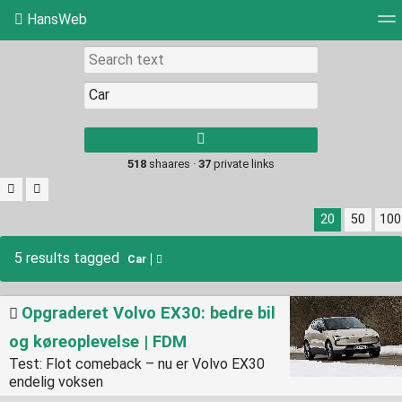
HansWeb
Tag cloud
Picture wall
Daily
RSS Feed
Log
Type 1 or more
characters for
results.
518
shaares ·
37
private links
20
50
100
5 results tagged
Car
Opgraderet Volvo EX30: bedre bil
og køreoplevelse | FDM
Test: Flot comeback – nu er Volvo EX30
endelig voksen