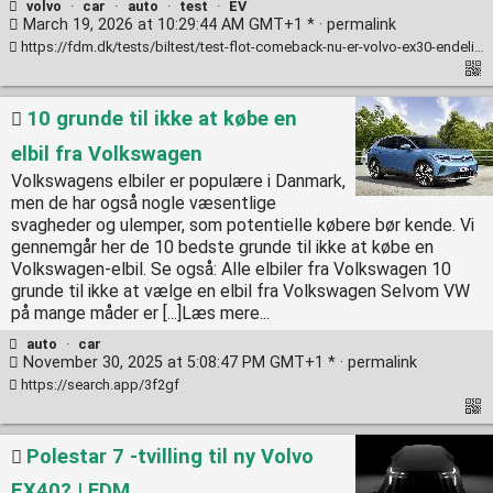
volvo
·
car
·
auto
·
test
·
EV
March 19, 2026 at 10:29:44 AM GMT+1 * ·
permalink
https://fdm.dk/tests/biltest/test-flot-comeback-nu-er-volvo-ex30-endelig-voksen
10 grunde til ikke at købe en
elbil fra Volkswagen
Volkswagens elbiler er populære i Danmark,
men de har også nogle væsentlige
svagheder og ulemper, som potentielle købere bør kende. Vi
gennemgår her de 10 bedste grunde til ikke at købe en
Volkswagen-elbil. Se også: Alle elbiler fra Volkswagen 10
grunde til ikke at vælge en elbil fra Volkswagen Selvom VW
på mange måder er [...]Læs mere...
auto
·
car
November 30, 2025 at 5:08:47 PM GMT+1 * ·
permalink
https://search.app/3f2gf
Polestar 7 -tvilling til ny Volvo
EX40? | FDM