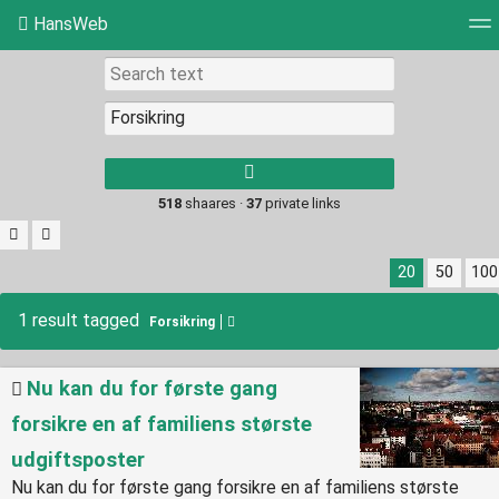
HansWeb
Tag cloud
Picture wall
Daily
RSS Feed
Log
Type 1 or more
characters for
results.
518
shaares ·
37
private links
20
50
100
1 result tagged
Forsikring
Nu kan du for første gang
forsikre en af familiens største
udgiftsposter
Nu kan du for første gang forsikre en af familiens største