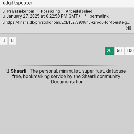
udgiftsposter
Privatækonomi
·
Forsikring
·
Arbejdsløshed
January 27, 2025 at 8:22:50 PM GMT+1 * ·
permalink
https://finans.dk/privatokonomi/ECE15273939/nu-kan-du-for-foerste-gang-forsikre-en-af-familiens-stoerste-udgiftsposter/
20
50
100
Shaarli
· The personal, minimalist, super fast, database-
free, bookmarking service by the Shaarli community ·
Documentation