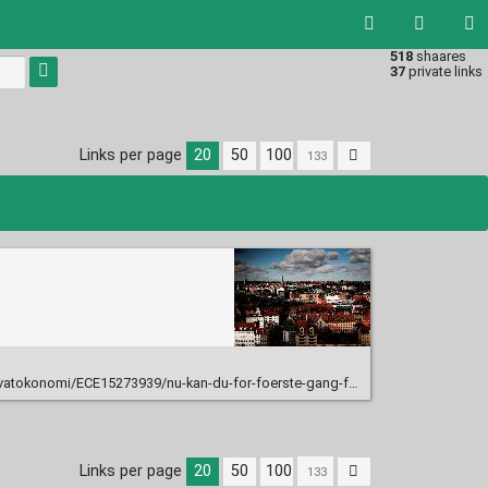
518
shaares
Type 1 or
37
private links
more
characters
for
results.
Links per page
20
50
100
ECE15273939/nu-kan-du-for-foerste-gang-forsikre-en-af-familiens-stoerste-udgiftsposter/
Links per page
20
50
100