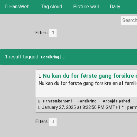
HansWeb
Tag cloud
Picture wall
Daily
Filters
1 result tagged
Forsikring
Nu kan du for første gang forsikre 
Nu kan du for første gang forsikre en af famil
Privatækonomi
·
Forsikring
·
Arbejdsløshed
January 27, 2025 at 8:22:50 PM GMT+1 * ·
perm
Filters