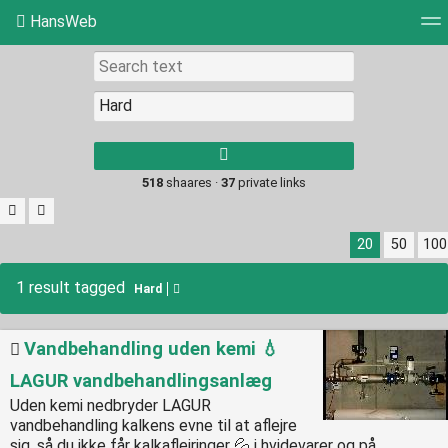
HansWeb
Tag cloud
Picture wall
Daily
RSS Feed
Log
Type 1 or more
characters for
results.
518
shaares ·
37
private links
20
50
100
1 result tagged
Hard
Vandbehandling uden kemi 💧
LAGUR vandbehandlingsanlæg
Uden kemi nedbryder LAGUR
vandbehandling kalkens evne til at aflejre
sig, så du ikke får kalkaflejringer 💦 i hvidevarer og på