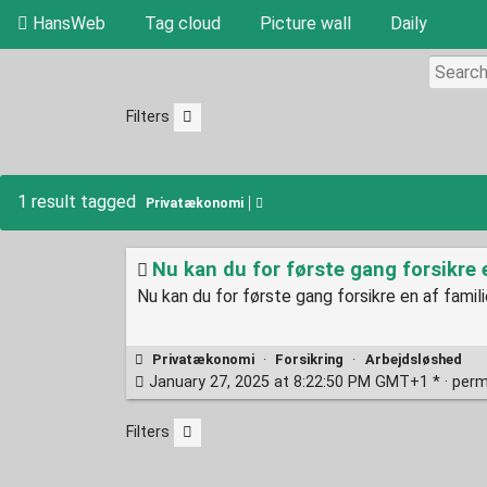
HansWeb
Tag cloud
Picture wall
Daily
Filters
1 result tagged
Privatækonomi
Nu kan du for første gang forsikre 
Nu kan du for første gang forsikre en af famil
Privatækonomi
·
Forsikring
·
Arbejdsløshed
January 27, 2025 at 8:22:50 PM GMT+1 * ·
perm
Filters