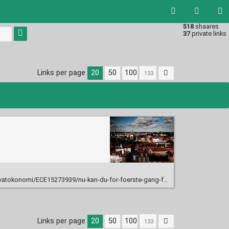
518
shaares
Type 1 or
37
private links
more
characters
for
results.
Links per page
20
50
100
ECE15273939/nu-kan-du-for-foerste-gang-forsikre-en-af-familiens-stoerste-udgiftsposter/
Links per page
20
50
100