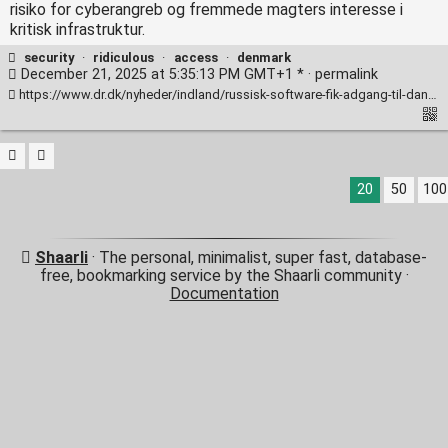
risiko for cyberangreb og fremmede magters interesse i
kritisk infrastruktur.
security
·
ridiculous
·
access
·
denmark
December 21, 2025 at 5:35:13 PM GMT+1 * ·
permalink
https://www.dr.dk/nyheder/indland/russisk-software-fik-adgang-til-danske-veje-og-broer-ekspert-advarer-om-mulige-konsekvenser
20
50
100
Shaarli
· The personal, minimalist, super fast, database-
free, bookmarking service by the Shaarli community ·
Documentation