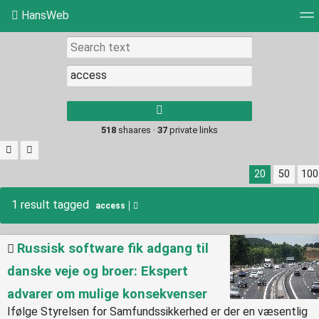
HansWeb
Tag cloud
Picture wall
Daily
RSS Feed
Log
Type 1 or more
characters for
results.
518
shaares ·
37
private links
20
50
100
1 result tagged
access
Russisk software fik adgang til
danske veje og broer: Ekspert
advarer om mulige konsekvenser
Ifølge Styrelsen for Samfundssikkerhed er der en væsentlig