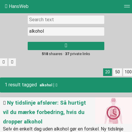
HansWeb
Tag cloud
Picture wall
Daily
RSS Feed
Log
Type 1 or more
characters for
results.
518
shaares ·
37
private links
20
50
100
1 result tagged
alkohol
Ny tidslinje afslører: Så hurtigt
vil du mærke forbedring, hvis du
dropper alkohol
Selv én enkelt dag uden alkohol gør en forskel. Ny tidslinje