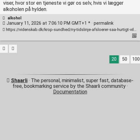
viser, hvor stor en tjeneste vi gør os selv, hvis vi lægger
alkoholen på hylden.
alkohol
January 11, 2026 at 7:06:10 PM GMT+1 * ·
permalink
https://videnskab.dk/krop-sundhed/ny-tidslinje-afsloerer-saa-hurtigt-vil-du-maerke-forbedring-hvis-du-dropper-alkohol/
20
50
100
Shaarli
· The personal, minimalist, super fast, database-
free, bookmarking service by the Shaarli community ·
Documentation