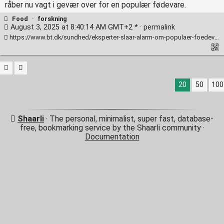
råber nu vagt i gevær over for en populær fødevare.
Food
·
forskning
August 3, 2025 at 8:40:14 AM GMT+2 * ·
permalink
https://www.bt.dk/sundhed/eksperter-slaar-alarm-om-populaer-foedevare-kronisk-sygdom-paa-flaske#Echobox=1754190359
20
50
100
Shaarli
· The personal, minimalist, super fast, database-
free, bookmarking service by the Shaarli community ·
Documentation