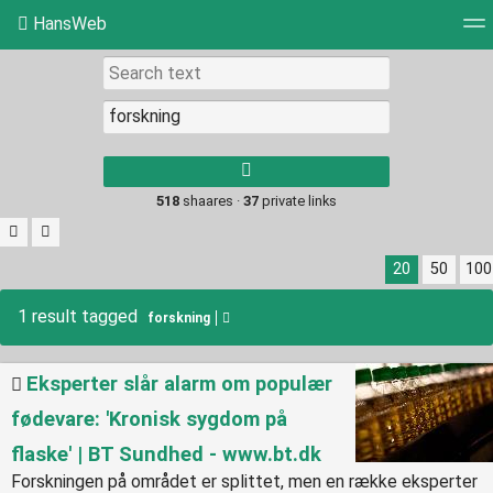
HansWeb
Tag cloud
Picture wall
Daily
RSS Feed
Log
Type 1 or more
characters for
results.
518
shaares ·
37
private links
20
50
100
1 result tagged
forskning
Eksperter slår alarm om populær
fødevare: 'Kronisk sygdom på
flaske' | BT Sundhed - www.bt.dk
Forskningen på området er splittet, men en række eksperter