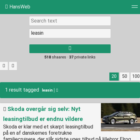
HansWeb
Tag cloud
Picture wall
Daily
RSS Feed
Log
Type 1 or more
characters for
results.
518
shaares ·
37
private links
20
50
100
1 result tagged
leasin
Skoda overgår sig selv: Nyt
leasingtilbud er endnu vildere
Skoda er klar med et skarpt leasingtilbud
på en af danskernes foretrukne
familiecruisere, der slår sidste uges tilbud på lillebror Elroq.