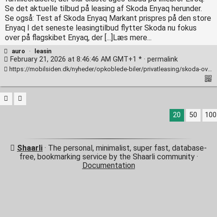
Se det aktuelle tilbud på leasing af Skoda Enyaq herunder.
Se også: Test af Skoda Enyaq Markant prispres på den store
Enyaq I det seneste leasingtilbud flytter Skoda nu fokus
over på flagskibet Enyaq, der [...]Læs mere...
auro
·
leasin
February 21, 2026 at 8:46:46 AM GMT+1 * ·
permalink
https://mobilsiden.dk/nyheder/opkoblede-biler/privatleasing/skoda-overgaar-sig-selv-nyt-leasingtilbud-er-endnu-vildere/
20
50
100
Shaarli
· The personal, minimalist, super fast, database-
free, bookmarking service by the Shaarli community ·
Documentation