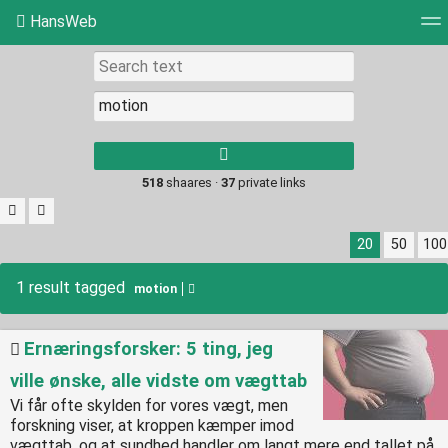
HansWeb
Tag cloud
Picture wall
Daily
RSS Feed
Log
Type 1 or more
characters for
results.
518
shaares ·
37
private links
20
50
100
1 result tagged
motion
Ernæringsforsker: 5 ting, jeg
ville ønske, alle vidste om vægttab
Vi får ofte skylden for vores vægt, men
forskning viser, at kroppen kæmper imod
vægttab, og at sundhed handler om langt mere end tallet på