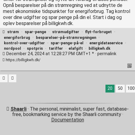
Opnå besparelser på din strømregning ved at udnytte de
mest økonomiske tidspunkter for energiforbrug. Tag kontrol
over dine udgifter og spar penge på din el. Start i dag og
oplev besparelser på billigkwh.dk.
strøm
·
spar-penge
·
strømudgifter
·
flyt-forbruget
·
energiforbrug
·
besparelser-på-strømregningen
·
kontrol-over-udgifter
·
spar-penge-på-el
·
energidataservice
·
nordpool
·
spotpris
·
tariffer
·
elafgift
·
billigkwh.dk
December 24, 2024 at 12:28:27 PM GMT+1 * ·
permalink
https://billigkwh.dk/
20
50
100
Shaarli
· The personal, minimalist, super fast, database-
free, bookmarking service by the Shaarli community ·
Documentation