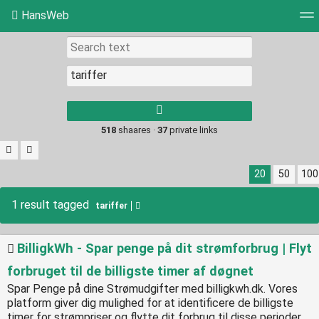
HansWeb
Tag cloud
Picture wall
Daily
RSS Feed
Log
Type 1 or more
characters for
results.
518
shaares ·
37
private links
20
50
100
1 result tagged
tariffer
BilligkWh - Spar penge på dit strømforbrug | Flyt
forbruget til de billigste timer af døgnet
Spar Penge på dine Strømudgifter med billigkwh.dk. Vores
platform giver dig mulighed for at identificere de billigste
timer for strømpriser og flytte dit forbrug til disse perioder.