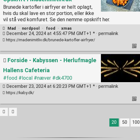
Brunede kartofler i airfryer er helt oplagt,
hvis du skal lave en stor portion, eller ikke
vil stå ved komfuret. Se den nemme opskrift her.
Mad
·
nordpool
·
food
·
xmas
December 24, 2024 at 4:55:47 PM GMT+1 * ·
permalink
https://madenimitliv.dk/brunede-kartofler-airfryer/
Forside - Kabyssen - Herlufmagle
Hallens Cafeteria
#food
#local
#næver
#dk4700
December 23, 2024 at 6:20:23 PM GMT+1 * ·
permalink
https://kaby.dk/
20
50
100