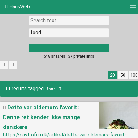
HansWeb
Tag cloud
Picture wall
Daily
RSS Feed
Log
Type 1 or more
characters for
results.
518
shaares ·
37
private links
20
50
100
11 results tagged
food
Dette var oldemors favorit:
Denne ret kender ikke mange
danskere
https://gastrofun.dk/artikel/dette-var-oldemors-favorit-