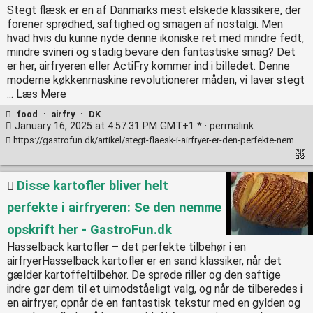
Stegt flæsk er en af Danmarks mest elskede klassikere, der
forener sprødhed, saftighed og smagen af nostalgi. Men
hvad hvis du kunne nyde denne ikoniske ret med mindre fedt,
mindre svineri og stadig bevare den fantastiske smag? Det
er her, airfryeren eller ActiFry kommer ind i billedet. Denne
moderne køkkenmaskine revolutionerer måden, vi laver stegt
... Læs Mere
food
·
airfry
·
DK
January 16, 2025 at 4:57:31 PM GMT+1 * ·
permalink
https://gastrofun.dk/artikel/stegt-flaesk-i-airfryer-er-den-perfekte-nemme-ret-til-januar-bedre-end-normalt/
Disse kartofler bliver helt
perfekte i airfryeren: Se den nemme
opskrift her - GastroFun.dk
Hasselback kartofler – det perfekte tilbehør i en
airfryerHasselback kartofler er en sand klassiker, når det
gælder kartoffeltilbehør. De sprøde riller og den saftige
indre gør dem til et uimodståeligt valg, og når de tilberedes i
en airfryer, opnår de en fantastisk tekstur med en gylden og