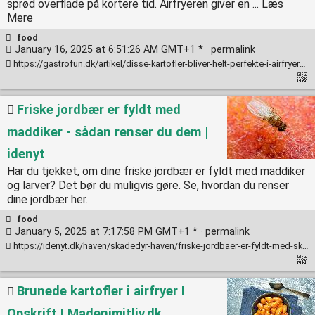
sprød overflade på kortere tid. Airfryeren giver en ... Læs
Mere
food
January 16, 2025 at 6:51:26 AM GMT+1 * ·
permalink
https://gastrofun.dk/artikel/disse-kartofler-bliver-helt-perfekte-i-airfryeren-se-den-nemme-opskrift-her/
Friske jordbær er fyldt med
maddiker - sådan renser du dem |
idenyt
Har du tjekket, om dine friske jordbær er fyldt med maddiker
og larver? Det bør du muligvis gøre. Se, hvordan du renser
dine jordbær her.
food
January 5, 2025 at 7:17:58 PM GMT+1 * ·
permalink
https://idenyt.dk/haven/skadedyr-haven/friske-jordbaer-er-fyldt-med-skjulte-maddiker-saadan-faar-du-dem-ud/
Brunede kartofler i airfryer I
Opskrift I Madenimitliv.dk