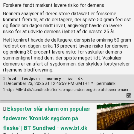
Forskere fandt markant lavere risiko for demens
Gennem analyser af deres store datasæt er forskerne
kommet frem til, at de deltagere, der spiste 50 gram fed ost
og fløde om dagen midt i livet, angiveligt havde en lavere
risiko for at udvikle demens i løbet af de næste 25 år.
Helt konkret havde de deltagere, der spiste omkring 50 gram
fed ost om dagen, cirka 13 procent lavere risiko for demens
og omkring 30 procent lavere risiko for vaskulær demens
sammenlignet med dem, der spiste meget lidt. Vaskulær
demens er en afart af sygdommen, der skyldes forstyrrelser
i hjernens blodforsyning.
food
·
foodporn
·
memory
·
live
·
dk
December 23, 2025 at 12:46:59 PM GMT+1 * ·
permalink
https://illvid.dk/sundhed/efter-kaempe-undersoegelse-afsloerer-ernaeringsforsker-nu-den-helt-almindelige-madvare-der-maaske-kan-mindske-din-risiko-for-demens
Eksperter slår alarm om populær
fødevare: 'Kronisk sygdom på
flaske' | BT Sundhed - www.bt.dk