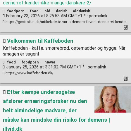
denne-ret-kender-ikke-mange-danskere-2/
foodporn
·
food
·
old
·
danish
·
olddanish
February 23, 2026 at 8:25:53 AM GMT+1 * ·
permalink
https://gastrofun.dk/artikel/dette-var-oldemors-favorit-denne-ret-kender-ikke-mange-danskere-2/
Velkommen til Kaffeboden
Kaffeboden - kaffe, smørrebrød, ostemadder og hygge. Når
smagen er sagen!
food
·
foodporn
·
næver
January 25, 2026 at 3:31:02 PM GMT+1 * ·
permalink
https://www.kaffeboden.dk/
Efter kæmpe undersøgelse
afslører ernæringsforsker nu den
helt almindelige madvare, der
måske kan mindske din risiko for demens |
illvid.dk