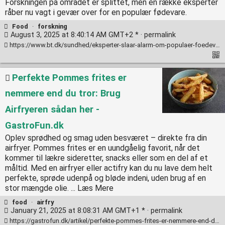
Forskningen på området er splittet, men en række eksperter
råber nu vagt i gevær over for en populær fødevare.
Food
·
forskning
August 3, 2025 at 8:40:14 AM GMT+2 * ·
permalink
https://www.bt.dk/sundhed/eksperter-slaar-alarm-om-populaer-foedevare-kronisk-sygdom-paa-flaske#Echobox=1754190359
Perfekte Pommes frites er
nemmere end du tror: Brug
Airfryeren sådan her -
GastroFun.dk
Oplev sprødhed og smag uden besværet – direkte fra din
airfryer. Pommes frites er en uundgåelig favorit, når det
kommer til lækre sideretter, snacks eller som en del af et
måltid. Med en airfryer eller actifry kan du nu lave dem helt
perfekte, sprøde udenpå og bløde indeni, uden brug af en
stor mængde olie. ... Læs Mere
food
·
airfry
January 21, 2025 at 8:08:31 AM GMT+1 * ·
permalink
https://gastrofun.dk/artikel/perfekte-pommes-frites-er-nemmere-end-du-tror-brug-airfryeren-saadan-her/