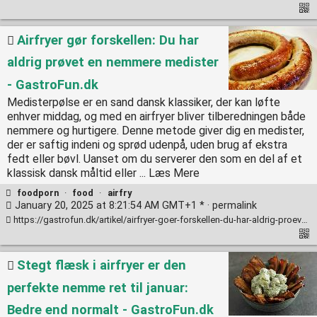
Airfryer gør forskellen: Du har
aldrig prøvet en nemmere medister
- GastroFun.dk
Medisterpølse er en sand dansk klassiker, der kan løfte
enhver middag, og med en airfryer bliver tilberedningen både
nemmere og hurtigere. Denne metode giver dig en medister,
der er saftig indeni og sprød udenpå, uden brug af ekstra
fedt eller bøvl. Uanset om du serverer den som en del af et
klassisk dansk måltid eller ... Læs Mere
foodporn
·
food
·
airfry
January 20, 2025 at 8:21:54 AM GMT+1 * ·
permalink
https://gastrofun.dk/artikel/airfryer-goer-forskellen-du-har-aldrig-proevet-en-nemmere-medister/
Stegt flæsk i airfryer er den
perfekte nemme ret til januar:
Bedre end normalt - GastroFun.dk