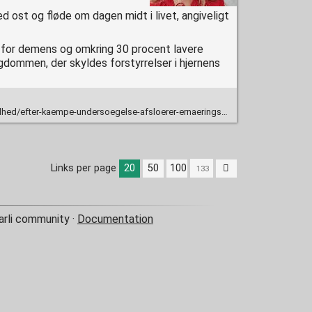
 ost og fløde om dagen midt i livet, angiveligt
o for demens og omkring 30 procent lavere
dommen, der skyldes forstyrrelser i hjernens
rsoegelse-afsloerer-ernaeringsforsker-nu-den-helt-almindelige-madvare-der-maaske-kan-mindske-din-risiko-for-demens
Links per page
20
50
100
arli community ·
Documentation