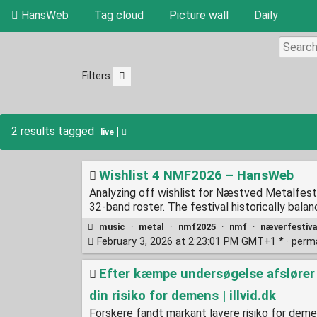
HansWeb
Tag cloud
Picture wall
Daily
Filters
2 results tagged
live
Wishlist 4 NMF2026 – HansWeb
Analyzing off wishlist for Næstved Metalfest 
32-band roster. The festival historically balanc
music
·
metal
·
nmf2025
·
nmf
·
næverfestiva
February 3, 2026 at 2:23:01 PM GMT+1 * ·
perm
Efter kæmpe undersøgelse afslører
din risiko for demens | illvid.dk
Forskere fandt markant lavere risiko for dem