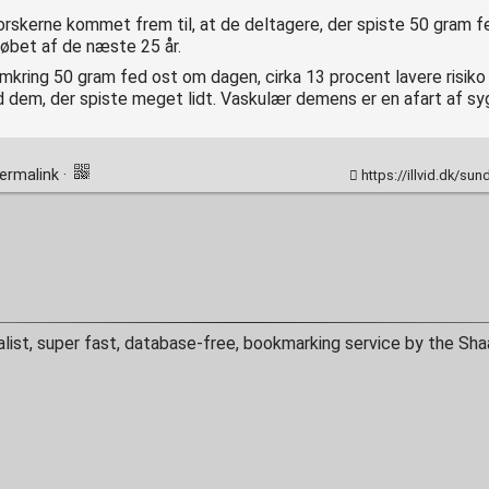
skerne kommet frem til, at de deltagere, der spiste 50 gram fed
 løbet af de næste 25 år.
omkring 50 gram fed ost om dagen, cirka 13 procent lavere risik
dem, der spiste meget lidt. Vaskulær demens er en afart af syg
ermalink
·
https://illvid.dk/sundhed/efter-kaempe-unde
alist, super fast, database-free, bookmarking service by the Sha