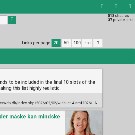
518
shaares
Type 1 or
37
private links
more
characters
for
results.
Links per page
20
50
100
s to be included in the final 10 slots of the
ing this list highly realistic.
answeb.dk/index.php/2026/02/02/wishlist-4-nmf2026/
 der måske kan mindske