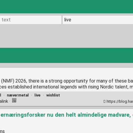
(NMF) 2026, there is a strong opportunity for many of these band
es established international legends with rising Nordic talent, mak
l
·
nævermetal
·
live
·
wishlist
alink
·
https://blog.h
 ernæringsforsker nu den helt almindelige madvare,
ens