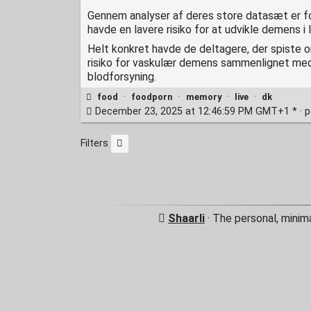
Gennem analyser af deres store datasæt er for
havde en lavere risiko for at udvikle demens i
Helt konkret havde de deltagere, der spiste 
risiko for vaskulær demens sammenlignet med 
blodforsyning.
food
·
foodporn
·
memory
·
live
·
dk
December 23, 2025 at 12:46:59 PM GMT+1 * ·
p
Filters
Shaarli
· The personal, minim