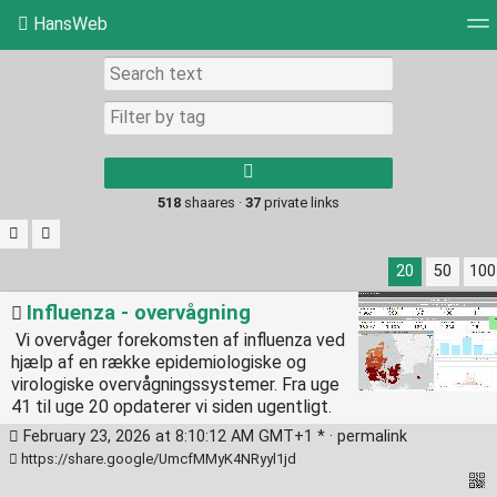
HansWeb
Tag cloud
Picture wall
Daily
RSS Feed
Log
Type 1 or more
characters for
results.
518
shaares ·
37
private links
20
50
100
Influenza - overvågning
Vi overvåger forekomsten af influenza ved
hjælp af en række epidemiologiske og
virologiske overvågningssystemer. Fra uge
41 til uge 20 opdaterer vi siden ugentligt.
February 23, 2026 at 8:10:12 AM GMT+1 * ·
permalink
https://share.google/UmcfMMyK4NRyyl1jd